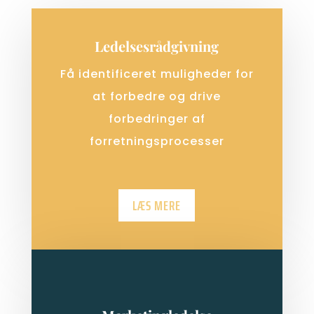
Ledelsesrådgivning
Få identificeret muligheder for
at forbedre og drive
forbedringer af
forretningsprocesser
LÆS MERE