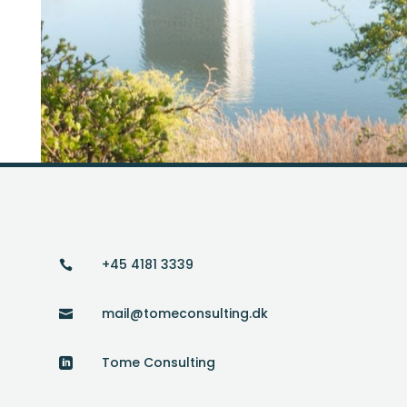
+45 4181 3339

mail@tomeconsulting.dk

Tome Consulting
