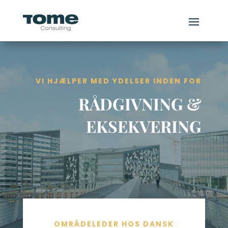
VI HJÆLPER MED YDELSER INDEN FOR
RÅDGIVNING &
EKSEKVERING
OMRÅDELEDER HOS DANSK