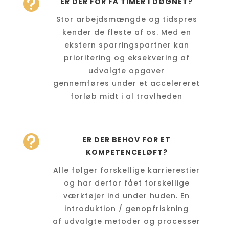

ER DER FOR FÅ TIMER I DØGNET?
Stor arbejdsmængde og tidspres
kender de fleste af os. Med en
ekstern sparringspartner kan
prioritering og eksekvering af
udvalgte opgaver
gennemføres under et accelereret
forløb midt i al travlheden

ER DER BEHOV FOR ET
KOMPETENCELØFT?
Alle følger forskellige karrierestier
og har derfor fået forskellige
værktøjer ind under huden. En
introduktion / genopfriskning
af udvalgte metoder og processer