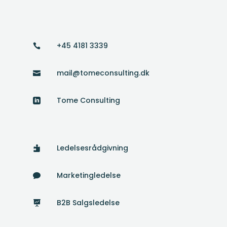
+45 4181 3339

mail@tomeconsulting.dk

Tome Consulting

Ledelsesrådgivning

Marketingledelse

B2B Salgsledelse
